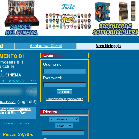
li
Assistenza Clienti
Area
Noleg
gio
Login
Username:
Password:
Dimenticato la password?
ccessivo
(pag 1 di 3)
Completa - Stagioni
Ricerca
ale (19 Blu - Ray
Genere: Drammatico
Prezzo 39,99 €