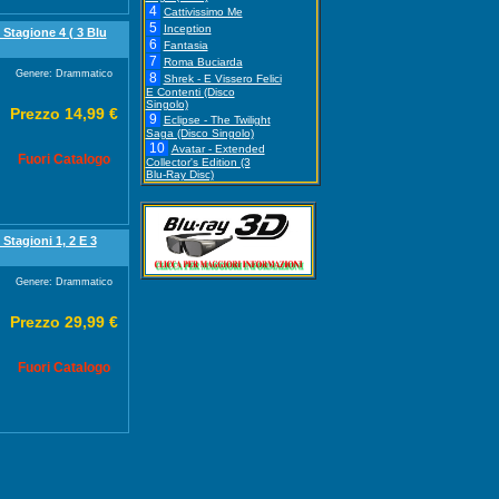
4
Cattivissimo Me
5
Inception
 Stagione 4 ( 3 Blu
6
Fantasia
7
Roma Buciarda
Genere: Drammatico
8
Shrek - E Vissero Felici
E Contenti (Disco
Singolo)
Prezzo 14,99 €
9
Eclipse - The Twilight
Saga (Disco Singolo)
10
Avatar - Extended
Fuori Catalogo
Collector's Edition (3
Blu-Ray Disc)
 Stagioni 1, 2 E 3
Genere: Drammatico
Prezzo 29,99 €
Fuori Catalogo