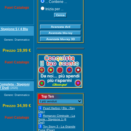
... Contiene ...
Fuori Catalogo
Inizia per ...
 Stagione 5 ( 4 Blu
Genere: Drammatico
Prezzo 19,99 €
Fuori Catalogo
Completa - Stagioni
7 Dvd)
(2020)
Genere: Drammatico
Top Ten
Prezzo 34,99 €
1
Pearl Harbor ( Blu - Ray
Disc)
2
Romanzo Criminale - La
Fuori Catalogo
Serie - Stagione 1 (4
Dvd)
3
Toy Story 3 - La Grande
Fuga (Pixar)