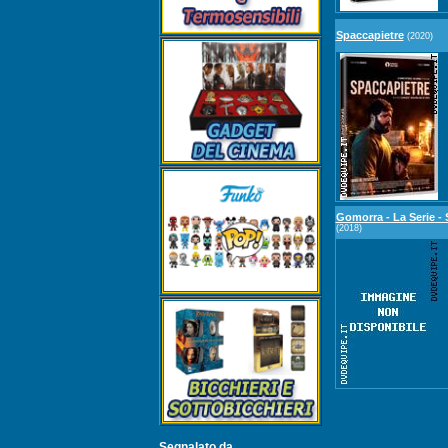
Spaccapietre
(2020)
Gomorra - La Serie - 
(2018)
Segnalato da