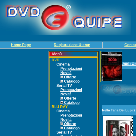
Home Page
Registrazione Utente
Contat
Menù
DVD
2001: Od
Cinema
Prenotazioni
Novità
Offerte
Catalogo
Serial TV
Prenotazioni
Novità
Offerte
Catalogo
BLU RAY
Nella Tana Dei Lupi 2
Cinema
Prenotazioni
Novità
Offerte
Catalogo
Serial TV