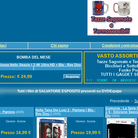
taci
Chi siamo
Condizioni contrattua
BOMBA DEL MESE
issea Nello Spazio ( 2 4K Ultra HD + Blu - Ray Disc
)
Prezzo: € 24,99
Tutti i film di
SALVATORE ESPOSITO
presenti su DVDEquipe
Precedente -
Su
Gomorra - La Serie 
Nella Tana Dei Lupi 2 - Pantera ( Blu -
 - Pantera
1-5 - Edizione Speci
(2025)
Ray Disc )
(2025)
Dis
(2022)
Genere: Azione
Genere: Azione
Prezzo 16,99 €
Prezzo 19,99 €