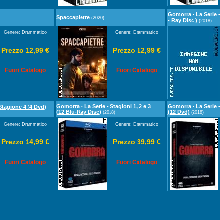
Gomorra - La Serie -
Spaccapietre
(2020)
- Ray Disc )
(2018)
Genere: Drammatico
Genere: Drammatico
Prezzo 12,99 €
Prezzo 12,99 €
Fuori Catalogo
Fuori Catalogo
Gomorra - La Serie - Stagioni 1, 2 e 3
Gomorra - La Serie -
Stagione 4 (4 Dvd)
(12 Blu-Ray Disc)
(12 Dvd)
(2018)
(2018)
Genere: Drammatico
Genere: Drammatico
Prezzo 14,99 €
Prezzo 39,99 €
Fuori Catalogo
Fuori Catalogo