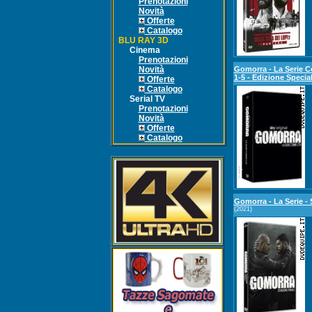
Prenotazioni
Novità
Offerte
Catalogo
BLU RAY 3D
Cinema
Prenotazioni
Novità
Gomorra - La Serie C
1-5 - Edizione Specia
Offerte
Catalogo
Serial TV
Prenotazioni
Novità
Offerte
Catalogo
Gomorra - La Serie - 
(2021)