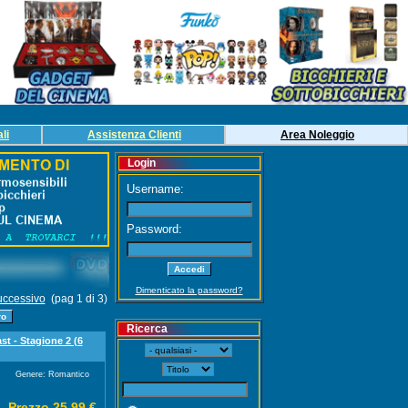
li
Assistenza Clienti
Area
Noleg
gio
Login
Username:
Password:
Dimenticato la password?
ccessivo
(pag 1 di 3)
Ricerca
t - Stagione 2 (6
Genere: Romantico
Prezzo 25,99 €