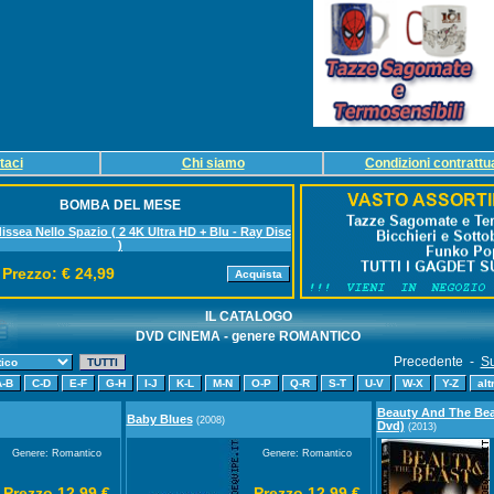
taci
Chi siamo
Condizioni contrattua
BOMBA DEL MESE
issea Nello Spazio ( 2 4K Ultra HD + Blu - Ray Disc
)
Prezzo: € 24,99
IL CATALOGO
DVD CINEMA - genere ROMANTICO
Precedente -
Su
Beauty And The Beas
Baby Blues
(2008)
Dvd)
(2013)
Genere: Romantico
Genere: Romantico
Prezzo 12,99 €
Prezzo 12,99 €