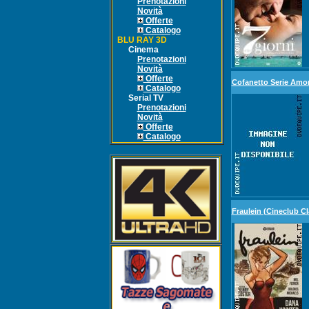
Prenotazioni
Novità
Offerte
Catalogo
BLU RAY 3D
Cinema
Prenotazioni
Novità
Offerte
Cofanetto Serie Amor
Catalogo
Serial TV
Prenotazioni
Novità
Offerte
Catalogo
Fraulein (Cineclub Cl