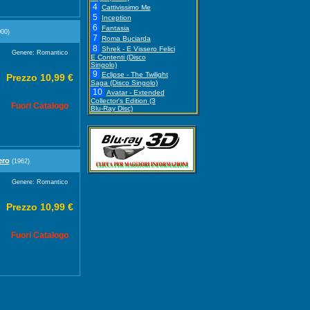
4
Cattivissimo Me
5
Inception
6
Fantasia
00)
7
Roma Buciarda
8
Shrek - E Vissero Felici
Genere: Romantico
E Contenti (Disco
Singolo)
9
Eclipse - The Twilight
Prezzo 10,99 €
Saga (Disco Singolo)
10
Avatar - Extended
Collector's Edition (3
Fuori Catalogo
Blu-Ray Disc)
ero
(1962)
Genere: Romantico
Prezzo 10,99 €
Fuori Catalogo