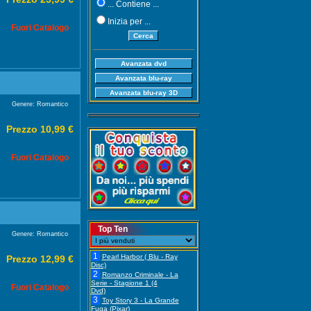
... Contiene ...
Inizia per ...
Fuori Catalogo
Genere: Romantico
Prezzo 10,99 €
Fuori Catalogo
Top Ten
Genere: Romantico
1
Pearl Harbor ( Blu - Ray
Prezzo 12,99 €
Disc)
2
Romanzo Criminale - La
Serie - Stagione 1 (4
Fuori Catalogo
Dvd)
3
Toy Story 3 - La Grande
Fuga (Pixar)