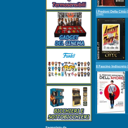
I Predoni Della Città 
(1946)
Il Fascino Indiscreto
Segnalato da