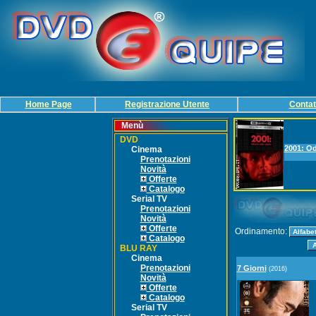
Home Page
Registrazione Utente
Contat
Menù
DVD
2001: Od
Cinema
Prenotazioni
Novità
Offerte
Catalogo
Serial TV
Prenotazioni
Novità
Offerte
Ordinamento:
Catalogo
BLU RAY
Cinema
Prenotazioni
7 Giorni
(2016)
Novità
Offerte
Catalogo
Serial TV