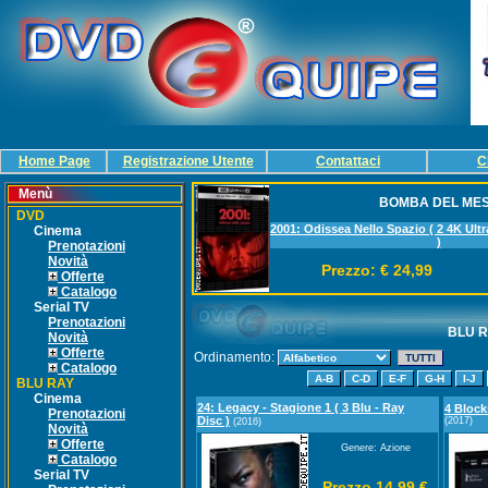
Home Page
Registrazione Utente
Contattaci
C
Menù
BOMBA DEL ME
DVD
2001: Odissea Nello Spazio ( 2 4K Ultr
Cinema
)
Prenotazioni
Novità
Prezzo: € 24,99
Offerte
Catalogo
Serial TV
Prenotazioni
BLU R
Novità
Offerte
Ordinamento:
Catalogo
BLU RAY
Cinema
24: Legacy - Stagione 1 ( 3 Blu - Ray
4 Block
Prenotazioni
Disc )
(2017)
(2016)
Novità
Offerte
Genere: Azione
Catalogo
Serial TV
Prezzo 14,99 €