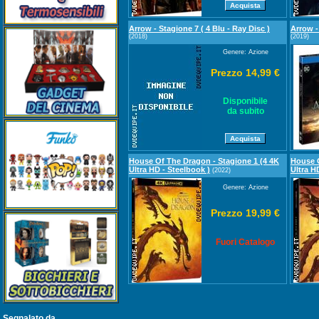
Arrow - Stagione 7 ( 4 Blu - Ray Disc )
Arrow -
(2018)
(2019)
Genere: Azione
Prezzo 14,99 €
Disponibile
da subito
House Of The Dragon - Stagione 1 (4 4K
House O
Ultra HD - Steelbook )
Ultra H
(2022)
Genere: Azione
Prezzo 19,99 €
Fuori Catalogo
Segnalato da