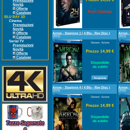
Prenotazioni
Novità
Offerte
Fuori Catalogo
Catalogo
BLU RAY 3D
Cinema
Prenotazioni
Novità
Offerte
Arrow - Stagione 1 ( 4 Blu - Ray Disc )
Arrow -
(2012)
(2013)
Catalogo
Serial TV
Genere: Azione
Prenotazioni
Novità
Prezzo 14,99 €
Offerte
Catalogo
Disponibile
da subito
Arrow - Stagione 4 ( 4 Blu - Ray Disc )
Arrow -
(2015)
(2016)
Genere: Azione
Prezzo 14,99 €
Disponibile
da subito