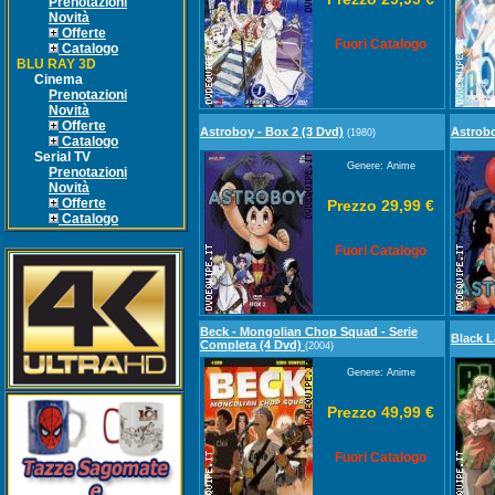
Prenotazioni
Novità
Offerte
Fuori Catalogo
Catalogo
BLU RAY 3D
Cinema
Prenotazioni
Novità
Offerte
Astroboy - Box 2 (3 Dvd)
Astrobo
(1980)
Catalogo
Serial TV
Genere: Anime
Prenotazioni
Novità
Offerte
Prezzo 29,99 €
Catalogo
Fuori Catalogo
Beck - Mongolian Chop Squad - Serie
Black 
Completa (4 Dvd)
(2004)
Genere: Anime
Prezzo 49,99 €
Fuori Catalogo