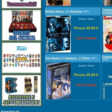
Carletto
Broken Saints - 1^ Stagione
(2001)
(4 DVD)
Genere: Anime
Prezzo 39,99 €
Fuori Catalogo
Combatt
City Hunter 1^ Stagione - 1^ Parte
(1987)
(1976)
Genere: Anime
Prezzo 25,99 €
Fuori Catalogo
Segnalato da