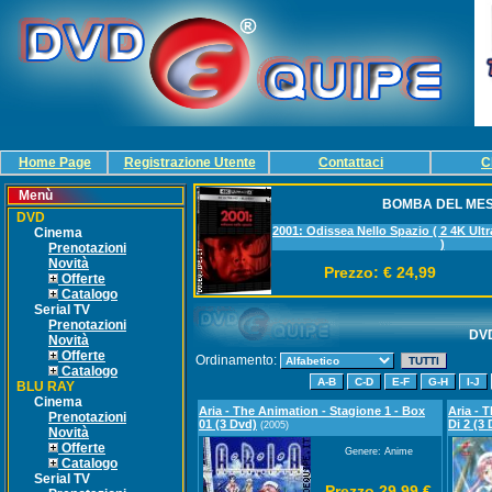
Home Page
Registrazione Utente
Contattaci
C
Menù
BOMBA DEL ME
DVD
2001: Odissea Nello Spazio ( 2 4K Ultr
Cinema
)
Prenotazioni
Novità
Prezzo: € 24,99
Offerte
Catalogo
Serial TV
Prenotazioni
DVD
Novità
Offerte
Ordinamento:
Catalogo
BLU RAY
Cinema
Aria - The Animation - Stagione 1 - Box
Aria - 
Prenotazioni
01 (3 Dvd)
Di 2 (3
(2005)
Novità
Offerte
Genere: Anime
Catalogo
Serial TV
Prezzo 29,99 €