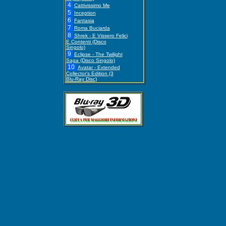
4
Cattivissimo Me
5
Inception
6
Fantasia
7
Roma Buciarda
8
Shrek - E Vissero Felici
E Contenti (Disco
Singolo)
9
Eclipse - The Twilight
Saga (Disco Singolo)
10
Avatar - Extended
Collector's Edition (3
Blu-Ray Disc)