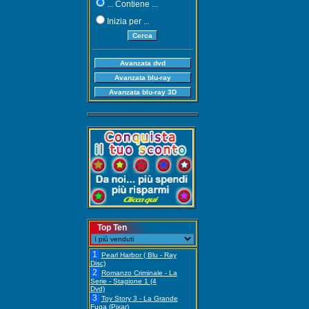
... Contiene ...
Inizia per ...
Top Ten
1
Pearl Harbor ( Blu - Ray
Disc)
2
Romanzo Criminale - La
Serie - Stagione 1 (4
Dvd)
3
Toy Story 3 - La Grande
Fuga (Pixar)