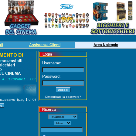
li
Assistenza Clienti
Area
Noleg
gio
Login
Username:
Password:
Dimenticato la password?
ccessivo (pag 1 di 0)
Ricerca