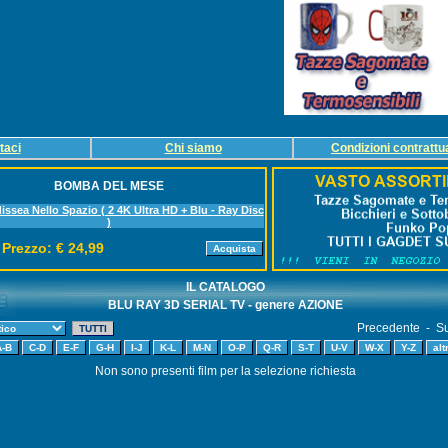
taci
Chi siamo
Condizioni contrattua
BOMBA DEL MESE
issea Nello Spazio ( 2 4K Ultra HD + Blu - Ray Disc
)
Prezzo: € 24,99
IL CATALOGO
BLU RAY 3D SERIAL TV - genere AZIONE
Precedente - Su
Non sono presenti film per la selezione richiesta