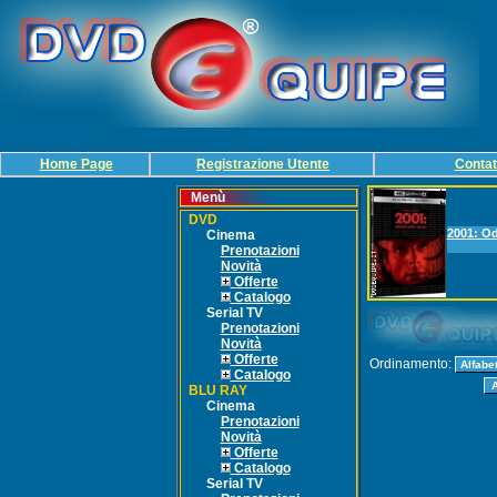
Home Page
Registrazione Utente
Contat
Menù
DVD
2001: Od
Cinema
Prenotazioni
Novità
Offerte
Catalogo
Serial TV
Prenotazioni
Novità
Offerte
Ordinamento:
Catalogo
BLU RAY
Cinema
Prenotazioni
Novità
Offerte
Catalogo
Serial TV