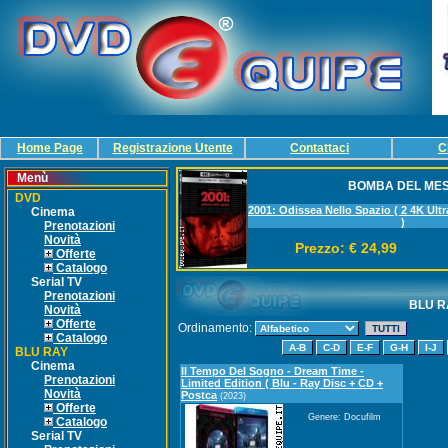
Home Page
Registrazione Utente
Contattaci
C
Menù
BOMBA DEL ME
DVD
2001: Odissea Nello Spazio ( 2 4K Ultr
Cinema
)
Prenotazioni
Novità
Prezzo: € 24,99
Offerte
Catalogo
Serial TV
Prenotazioni
BLU R
Novità
Offerte
Ordinamento:
Catalogo
BLU RAY
Cinema
Il Tempo Del Sogno - Dream Time -
Prenotazioni
Limited Edition ( Blu - Ray Disc + CD +
Novità
Postca
(2023)
Offerte
Genere: Docufilm
Catalogo
Serial TV