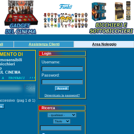
li
Assistenza Clienti
Area
Noleg
gio
Login
Username:
Password:
Dimenticato la password?
ccessivo (pag 1 di 1)
Ricerca