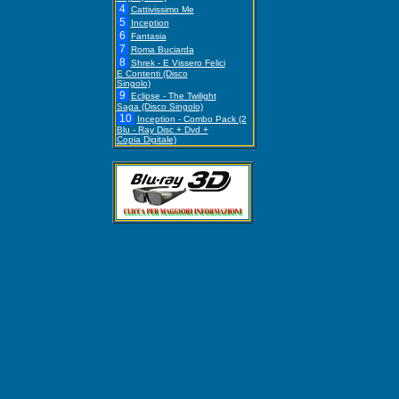
4
Cattivissimo Me
5
Inception
6
Fantasia
7
Roma Buciarda
8
Shrek - E Vissero Felici
E Contenti (Disco
Singolo)
9
Eclipse - The Twilight
Saga (Disco Singolo)
10
Inception - Combo Pack (2
Blu - Ray Disc + Dvd +
Copia Digitale)