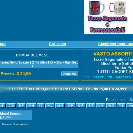
taci
Chi siamo
Condizioni contrattua
BOMBA DEL MESE
issea Nello Spazio ( 2 4K Ultra HD + Blu - Ray Disc
)
Prezzo: € 24,99
LE OFFERTE di DVDEQUIPE
BLU RAY SERIAL TV
- da 15,00 € a 24,99 €
Precedente - Su
idato) (Import
c )
(2014)
Genere: Drammatico