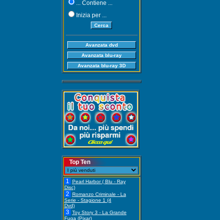
... Contiene ...
Inizia per ...
Top Ten
1
Pearl Harbor ( Blu - Ray
Disc)
2
Romanzo Criminale - La
Serie - Stagione 1 (4
Dvd)
3
Toy Story 3 - La Grande
Fuga (Pixar)