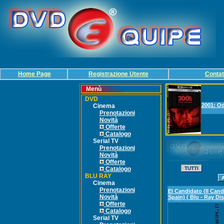
Home Page
Registrazione Utente
Contat
Menù
DVD
2001: Od
Cinema
Prenotazioni
Novità
Offerte
Catalogo
Serial TV
Prenotazioni
Novità
Offerte
Catalogo
BLU RAY
Cinema
Prenotazioni
El Candidato (Il Cand
Novità
Spain) ( Blu - Ray Dis
Offerte
Catalogo
Serial TV