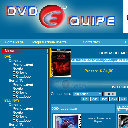
Home Page
Registrazione Utente
Contattaci
C
Menù
BOMBA DEL ME
DVD
2001: Odissea Nello Spazio ( 2 4K Ultr
Cinema
)
Prenotazioni
Novità
Prezzo: € 24,99
Offerte
Catalogo
Serial TV
Prenotazioni
DVD CINEM
Novità
Offerte
Ordinamento:
Catalogo
BLU RAY
Cinema
4 Grand
Prenotazioni
200% Lupo
(2024)
Dvd)
(20
Novità
Offerte
Genere: Animazione
Catalogo
Digitale
Serial TV