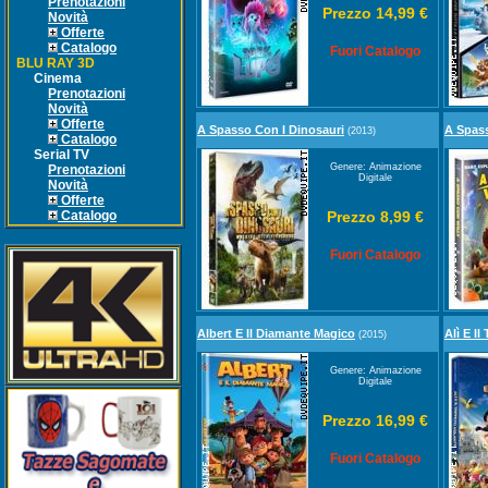
Prenotazioni
Prezzo 14,99 €
Novità
Offerte
Catalogo
Fuori Catalogo
BLU RAY 3D
Cinema
Prenotazioni
Novità
Offerte
A Spasso Con I Dinosauri
A Spas
(2013)
Catalogo
Serial TV
Genere: Animazione
Prenotazioni
Digitale
Novità
Offerte
Catalogo
Prezzo 8,99 €
Fuori Catalogo
Albert E Il Diamante Magico
Alì E I
(2015)
Genere: Animazione
Digitale
Prezzo 16,99 €
Fuori Catalogo