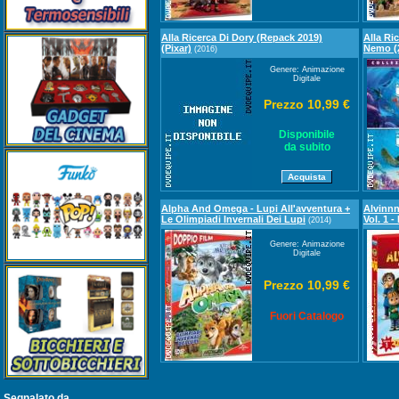
Alla Ricerca Di Dory (Repack 2019)
Alla Ri
(Pixar)
Nemo (2
(2016)
Genere: Animazione
Digitale
Prezzo 10,99 €
Disponibile
da subito
Alpha And Omega - Lupi All'avventura +
Alvinnn
Le Olimpiadi Invernali Dei Lupi
Vol. 1 -
(2014)
Genere: Animazione
Digitale
Prezzo 10,99 €
Fuori Catalogo
Segnalato da