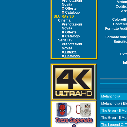
Prenotazioni
Visio
Novità
Codifi
Offerte
Are
Catalogo
BLU RAY 3D
Colore/
Cinema
Contenu
Prenotazioni
Novità
Formato Aud
Offerte
Catalogo
Formato Vid
Serial TV
Sottotito
Prenotazioni
Novità
Offerte
Ext
Catalogo
In
Melancholia
Melancholia ( Bl
The Giver - Il M
The Giver - Il Mo
The Legend Of T