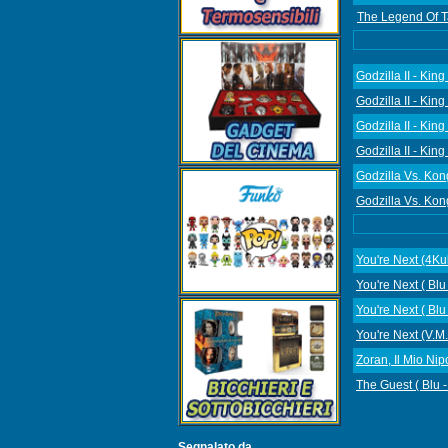
The Legend Of Ta
Godzilla II - Kin
Godzilla II - Kin
Godzilla II - Kin
Godzilla II - Kin
Godzilla Vs. Kon
Godzilla Vs. Kong
You're Next (4Kul
You're Next ( Blu
You're Next ( Blu
You're Next (V.M.
Zoran, Il Mio Ni
The Guest ( Blu -
Segnalato da