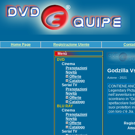
Home Page
Registrazione Utente
Contat
Menù
DVD
Cinema
Prenotazioni
Godzilla V
Novità
Offerte
Azione - 2021
Catalogo
Serial TV
Prenotazioni
Novità
Offerte
Catalogo
BLU RAY
Cinema
Prenotazioni
Novità
Offerte
Regis
Catalogo
Atto
Serial TV