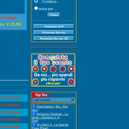
... Contiene ...
Inizia per ...
i Catalogo
zo: €
29,99
Top Ten
ori Catalogo
ori Catalogo
1
Pearl Harbor ( Blu - Ray
Disc)
ori Catalogo
2
Romanzo Criminale - La
Serie - Stagione 1 (4
ori Catalogo
Dvd)
3
Toy Story 3 - La Grande
ori Catalogo
Fuga (Pixar)