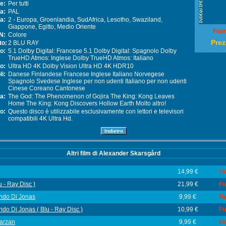
ne:
Per tutti
ca:
PAL
a:
2 - Europa, Groenlandia, SudAfrica, Lesotho, Swaziland,
Giappone, Egitto, Medio Oriente
Fuor
BN:
Colore
Prez
to:
2 BLU RAY
io:
5.1 Dolby Digital: Francese 5.1 Dolby Digital: Spagnolo Dolby
TrueHD Atmos: Inglese Dolby TrueHD Atmos: Italiano
eo:
Ultra HD 4K Dolby Vision Ultra HD 4K HDR10
li:
Danese Finlandese Francese Inglese Italiano Norvegese
Spagnolo Svedese Inglese per non udenti Italiano per non udenti
Cinese Coreano Cantonese
ra:
The God: The Phenomenon of Gojira The King: Kong Leaves
Home The King: Kong Discovers Hollow Earth Molto altro!
fo:
Questo disco è utilizzabile esclusivamente con lettori e televisori
compatibili 4K Ultra Hd.
Altri film di Alexander Skarsgård
14,99 €
Fu
u - Ray Disc )
21,99 €
Fu
ondo Di Jonas
9,99 €
Fu
ndo Di Jonas ( Blu - Ray Disc )
10,99 €
Fu
arzan
9,99 €
Fu