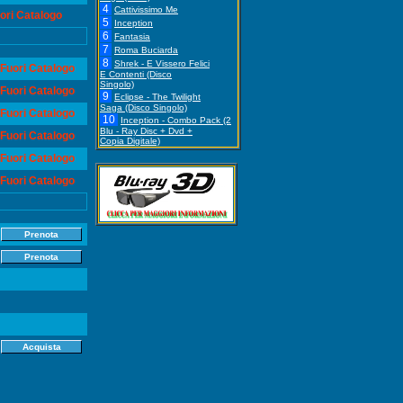
4
Cattivissimo Me
ori Catalogo
5
Inception
6
Fantasia
7
Roma Buciarda
8
Shrek - E Vissero Felici
Fuori Catalogo
E Contenti (Disco
Singolo)
Fuori Catalogo
9
Eclipse - The Twilight
Saga (Disco Singolo)
Fuori Catalogo
10
Inception - Combo Pack (2
Blu - Ray Disc + Dvd +
Fuori Catalogo
Copia Digitale)
Fuori Catalogo
Fuori Catalogo