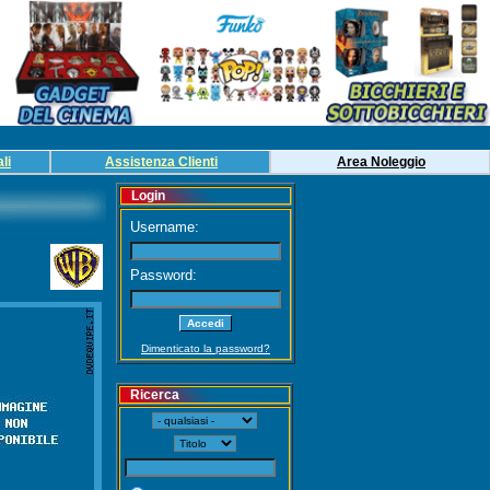
li
Assistenza Clienti
Area
Noleg
gio
Login
Username:
Password:
Dimenticato la password?
Ricerca