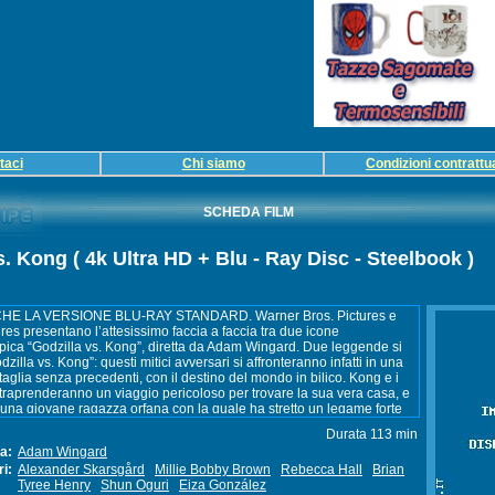
taci
Chi siamo
Condizioni contrattua
SCHEDA FILM
s. Kong ( 4k Ultra HD + Blu - Ray Disc - Steelbook )
Durata 113 min
ta:
Adam Wingard
ri:
Alexander Skarsgård
Millie Bobby Brown
Rebecca Hall
Brian
Tyree Henry
Shun Oguri
Eiza González