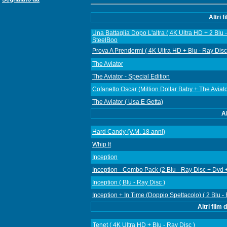
Altri 
Una Battaglia Dopo L'altra ( 4K Ultra HD + 2 Blu 
SteelBoo
Prova A Prendermi ( 4K Ultra HD + Blu - Ray Disc
The Aviator
The Aviator - Special Edition
Cofanetto Oscar (Million Dollar Baby + The Aviato
The Aviator ( Usa E Getta)
Al
Hard Candy (V.M. 18 anni)
Whip It
Inception
Inception - Combo Pack (2 Blu - Ray Disc + Dvd +
Inception ( Blu - Ray Disc )
Inception + In Time (Doppio Spettacolo) ( 2 Blu - 
Altri film
Tenet ( 4K Ultra HD + Blu - Ray Disc )