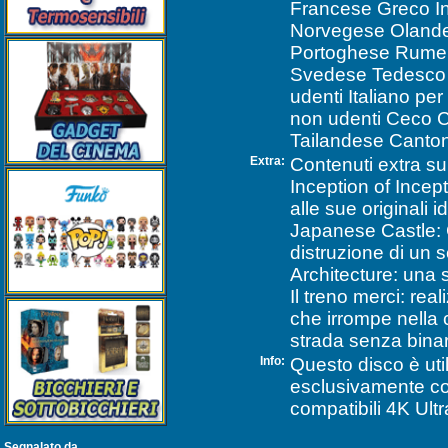
Francese Greco In
Norvegese Oland
Portoghese Rume
Svedese Tedesco 
udenti Italiano pe
non udenti Ceco 
Tailandese Canto
Extra:
Contenuti extra su
Inception of Incept
alle sue originali 
Japanese Castle: 
distruzione di un 
Architecture: una
Il treno merci: rea
che irrompe nella 
strada senza binar
Info:
Questo disco è util
esclusivamente con 
compatibili 4K Ult
Segnalato da