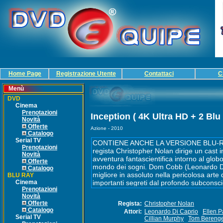
Home Page
Registrazione Utente
Contattaci
C
Menù
DVD
Cinema
Prenotazioni
Inception ( 4K Ultra HD + 2 Blu
Novità
Offerte
Azione - 2010
Catalogo
Serial TV
Prenotazioni
Novità
Offerte
Catalogo
BLU RAY
Cinema
Prenotazioni
Novità
Offerte
Regista:
Christopher Nolan
Catalogo
Attori:
Leonardo Di Caprio
Ellen 
Serial TV
Cillian Murphy
Tom Bereng