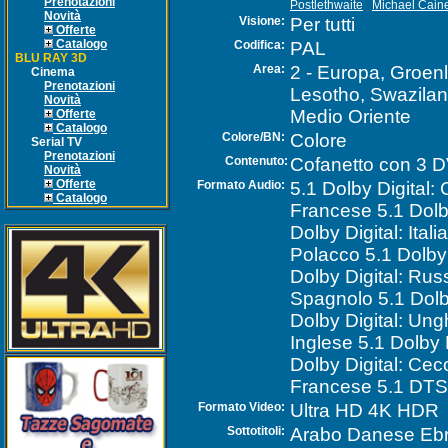
Prenotazioni
Postlethwaite
Michael Cain
Novità
Visione:
Per tutti
Offerte
Catalogo
Codifica:
PAL
BLU RAY 3D
Area:
2 - Europa, Groenl
Cinema
Prenotazioni
Lesotho, Swazilan
Novità
Medio Oriente
Offerte
Catalogo
Colore/BN:
Colore
Serial TV
Prenotazioni
Contenuto:
Cofanetto con 3 
Novità
Offerte
Formato Audio:
5.1 Dolby Digital: 
Catalogo
Francese 5.1 Dolby
Dolby Digital: Itali
Polacco 5.1 Dolby 
Dolby Digital: Russ
Spagnolo 5.1 Dolby
Dolby Digital: Un
Inglese 5.1 Dolby 
Dolby Digital: Ce
Francese 5.1 DTS
Formato Video:
Ultra HD 4K HDR
Sottotitoli:
Arabo Danese Ebr