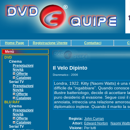
Home Page
Registrazione Utente
Contattaci
C
Menù
DVD
Cinema
Prenotazioni
Il Velo Dipinto
Novità
Offerte
Drammatico - 2006
Catalogo
Serial TV
Prenotazioni
Novità
Offerte
Catalogo
BLU RAY
Cinema
Prenotazioni
Novità
Offerte
Regista:
John Curran
Catalogo
Attori:
Edward Norton
Naomi Watt
Serial TV
Visione:
Per tutti