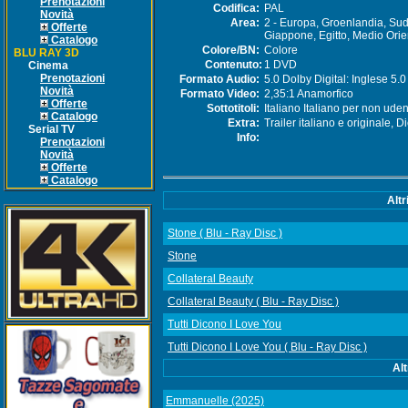
Prenotazioni
Codifica:
PAL
Novità
Area:
2 - Europa, Groenlandia, Sud
Offerte
Giappone, Egitto, Medio Orie
Catalogo
Colore/BN:
Colore
BLU RAY 3D
Contenuto:
1 DVD
Cinema
Prenotazioni
Formato Audio:
5.0 Dolby Digital: Inglese 5.0 
Novità
Formato Video:
2,35:1 Anamorfico
Offerte
Sottotitoli:
Italiano Italiano per non uden
Catalogo
Extra:
Trailer italiano e originale, Di
Serial TV
Info:
Prenotazioni
Novità
Offerte
Catalogo
Altr
Stone ( Blu - Ray Disc )
Stone
Collateral Beauty
Collateral Beauty ( Blu - Ray Disc )
Tutti Dicono I Love You
Tutti Dicono I Love You ( Blu - Ray Disc )
Alt
Emmanuelle (2025)