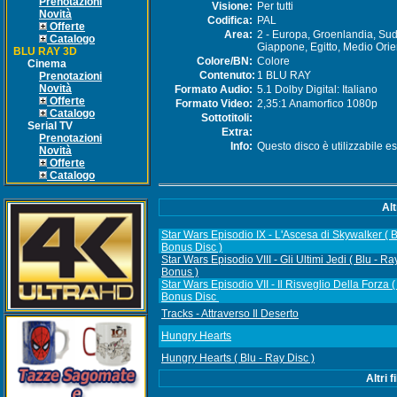
Prenotazioni
Visione:
Per tutti
Novità
Codifica:
PAL
Offerte
Area:
2 - Europa, Groenlandia, Sud
Catalogo
Giappone, Egitto, Medio Orie
BLU RAY 3D
Colore/BN:
Colore
Cinema
Contenuto:
1 BLU RAY
Prenotazioni
Novità
Formato Audio:
5.1 Dolby Digital: Italiano
Offerte
Formato Video:
2,35:1 Anamorfico 1080p
Catalogo
Sottotitoli:
Serial TV
Extra:
Prenotazioni
Info:
Questo disco è utilizzabile es
Novità
Offerte
Catalogo
Alt
Star Wars Episodio IX - L'Ascesa di Skywalker ( B
Bonus Disc )
Star Wars Episodio VIII - Gli Ultimi Jedi ( Blu - R
Bonus )
Star Wars Episodio VII - Il Risveglio Della Forza (
Bonus Disc
Tracks - Attraverso Il Deserto
Hungry Hearts
Hungry Hearts ( Blu - Ray Disc )
Altri 