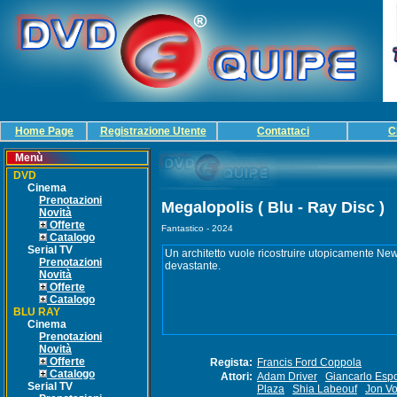
Home Page
Registrazione Utente
Contattaci
C
Menù
DVD
Cinema
Prenotazioni
Megalopolis ( Blu - Ray Disc )
Novità
Offerte
Fantastico - 2024
Catalogo
Serial TV
Prenotazioni
Novità
Offerte
Catalogo
BLU RAY
Cinema
Prenotazioni
Novità
Offerte
Regista:
Francis Ford Coppola
Catalogo
Attori:
Adam Driver
Giancarlo Espo
Serial TV
Plaza
Shia Labeouf
Jon Vo