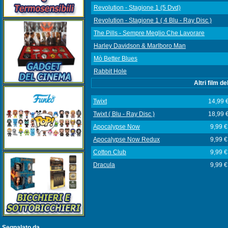
Revolution - Stagione 1 (5 Dvd)
Revolution - Stagione 1 ( 4 Blu - Ray Disc )
The Pills - Sempre Meglio Che Lavorare
Harley Davidson & Marlboro Man
Mò Better Blues
Rabbit Hole
Altri film d
Twixt
14,99 
Twixt ( Blu - Ray Disc )
18,99 
Apocalypse Now
9,99 €
Apocalypse Now Redux
9,99 €
Cotton Club
9,99 €
Dracula
9,99 €
Segnalato da