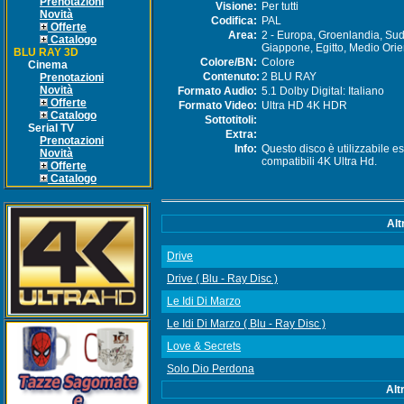
Prenotazioni
Visione:
Per tutti
Novità
Codifica:
PAL
Offerte
Area:
2 - Europa, Groenlandia, Sud
Catalogo
Giappone, Egitto, Medio Orie
BLU RAY 3D
Colore/BN:
Colore
Cinema
Contenuto:
2 BLU RAY
Prenotazioni
Novità
Formato Audio:
5.1 Dolby Digital: Italiano
Offerte
Formato Video:
Ultra HD 4K HDR
Catalogo
Sottotitoli:
Serial TV
Extra:
Prenotazioni
Info:
Questo disco è utilizzabile es
Novità
compatibili 4K Ultra Hd.
Offerte
Catalogo
Alt
Drive
Drive ( Blu - Ray Disc )
Le Idi Di Marzo
Le Idi Di Marzo ( Blu - Ray Disc )
Love & Secrets
Solo Dio Perdona
Alt