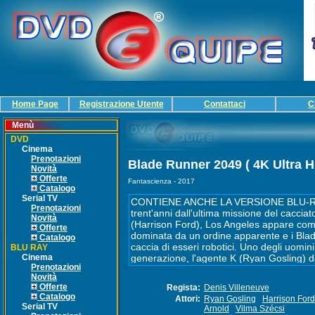
Home Page
Registrazione Utente
Contattaci
C
Menù
DVD
Cinema
Prenotazioni
Blade Runner 2049 ( 4K Ultra H
Novità
Offerte
Fantascienza - 2017
Catalogo
Serial TV
Prenotazioni
Novità
Offerte
Catalogo
BLU RAY
Cinema
Prenotazioni
Novità
Offerte
Regista:
Denis Villeneuve
Catalogo
Attori:
Ryan Gosling
Harrison Ford
Serial TV
Arnold
Vilma Szécsi